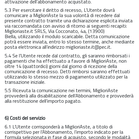
attivazione dell’abbonamento acquistato.
5.3 Per esercitare il diritto di recesso, L’Utente dovrà
comunicare a MiglioriAste la sua volontà di recedere dal
presente contratto tramite una dichiarazione esplicita inviata
via raccomandata con avviso di ritorno ai seguenti recapiti:
Miglioriaste.it SRLS, Via Cocconato, 4a, (13900)
Biella, utilizzando il modulo scaricabile. Detta comunicazione
potrà essere inviata, entro lo stesso termine, anche mediante
posta elettronica all’indirizzo miglioriaste.it@pec.it.
5.4 Se l’Utente recede dal contratto, gli saranno rimborsati i
pagamenti che ha effettuato a favore di MiglioriAste, non
oltre 14 (quattordici) giorni dal giorno di ricezione della
comunicazione di recesso. Detti rimborsi saranno effettuati
utilizzando lo stesso mezzo di pagamento utilizzato per la
transazione iniziale.
5.5 Ricevuta la comunicazione nei termini, MiglioriAste
provvederà alla disabilitazione dell’Abbonamento e provvederà
alla restituzione dell’importo pagato.
6) Costi del servizio
6.1 L’Utente corrisponderà a MiglioriAste, a titolo di
corrispettivo per l’Abbonamento, l’importo indicato per la
formula selezionata in fase di acquisto, secondo le modalità