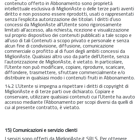
contenuto offerto in Abbonamento sono proprietà
intellettuale esclusiva di MiglioriAste o delle terze parti aventi
diritto e non possono essere riprodotti, usati o rappresentati
senza l’esplicita autorizzazione dei titolari. I diritti d’uso
concessi da MiglioriAste all’Utente sono rigorosamente
limitati all’accesso, alla richiesta, ricezione e visualizzazione
sul proprio dispositivo dei contenuti pubblicati a tale scopo e
all’uso di tali Contenuti a scopo privato e personale e senza
alcun fine di condivisione, diffusione, comunicazione
commerciale o profitto al di fuori degli ambiti concessi da
MiglioriAste. Qualsiasi altro uso da parte dell’Utente, senza
l’autorizzazione de MiglioriAste, è vietato. In particolare,
l’Utente non può modificare, copiare, riprodurre, scaricare,
diffondere, trasmettere, sfruttare commercialmente e/o
distribuire in qualsiasi modo i contenuti fruiti in Abbonamento.
14.2 L’Utente si impegna a rispettare i diritti di copyright di
MiglioriAste e di terze parti ove dichiarato. Copiare e
conservare, utilizzare qualsiasi contenuti cui l’Utente ha avuto
accesso mediante l’Abbonamento per scopi diversi da quelli di
cui al presente contratto, è vietato.
15) Comunicazioni e servizio clienti
I servizi sono offerti da MiglioriAste.it SRLS. Per ottenere