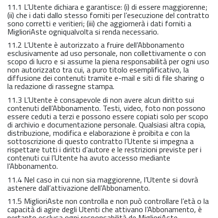
11.1 L’Utente dichiara e garantisce: (i) di essere maggiorenne;
(ii) che i dati dallo stesso forniti per l’esecuzione del contratto
sono corretti e veritieri; (iii) che aggiornerà i dati forniti a
MiglioriAste ogniqualvolta si renda necessario.
11.2 L’Utente è autorizzato a fruire dell’Abbonamento
esclusivamente ad uso personale, non collettivamente o con
scopo di lucro e si assume la piena responsabilità per ogni uso
non autorizzato tra cui, a puro titolo esemplificativo, la
diffusione dei contenuti tramite e-mail e siti di file sharing o
la redazione di rassegne stampa.
11.3 L’Utente è consapevole di non avere alcun diritto sui
contenuti dell’Abbonamento. Testi, video, foto non possono
essere ceduti a terzi e possono essere copiati solo per scopo
di archivio e documentazione personale. Qualsiasi altra copia,
distribuzione, modifica e elaborazione è proibita e con la
sottoscrizione di questo contratto l’Utente si impegna a
rispettare tutti i diritti d’autore e le restrizioni previste per i
contenuti cui l’Utente ha avuto accesso mediante
l’Abbonamento.
11.4 Nel caso in cui non sia maggiorenne, l’Utente si dovrà
astenere dall’attivazione dell’Abbonamento.
11.5 MiglioriAste non controlla e non può controllare l’età o la
capacità di agire degli Utenti che attivano l’Abbonamento, è
pertanto esclusa ogni responsabilità de MiglioriAste