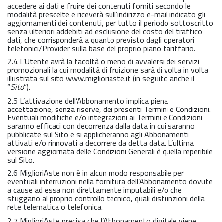
accedere ai dati e fruire dei contenuti forniti secondo le
modalità prescelte e riceverà sull’indirizzo e-mail indicato gli
aggiornamenti dei contenuti, per tutto il periodo sottoscritto
senza ulteriori addebiti ad esclusione del costo del traffico
dati, che corrisponderà a quanto previsto dagli operatori
telefonici/Provider sulla base del proprio piano tariffario.
2.4 L’Utente avrà la facoltà o meno di avvalersi dei servizi
promozionali la cui modalità di fruizione sarà di volta in volta
illustrata sul sito
www.miglioriaste.it
(in seguito anche il
“
Sito
”).
2.5 L’attivazione dell’Abbonamento implica piena
accettazione, senza riserve, dei presenti Termini e Condizioni.
Eventuali modifiche e/o integrazioni ai Termini e Condizioni
saranno efficaci con decorrenza dalla data in cui saranno
pubblicate sul Sito e si applicheranno agli Abbonamenti
attivati e/o rinnovati a decorrere da detta data. L’ultima
versione aggiornata delle Condizioni Generali è quella reperibile
sul Sito.
2.6 MiglioriAste non è in alcun modo responsabile per
eventuali interruzioni nella fornitura dell’Abbonamento dovute
a cause ad essa non direttamente imputabili e/o che
sfuggano al proprio controllo tecnico, quali disfunzioni della
rete telematica o telefonica.
2.7 MiglioriAste precisa che l’Abbonamento digitale viene